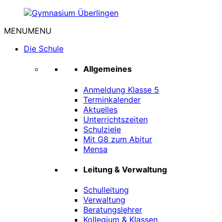
Zum
Inhalt
MENU
MENU
springen
Gymnasium
Überlingen
Die Schule
Allgemeines
Anmeldung Klasse 5
Terminkalender
Aktuelles
Unterrichtszeiten
Schulziele
Mit G8 zum Abitur
Mensa
Leitung & Verwaltung
Schulleitung
Verwaltung
Beratungslehrer
Kollegium & Klassen