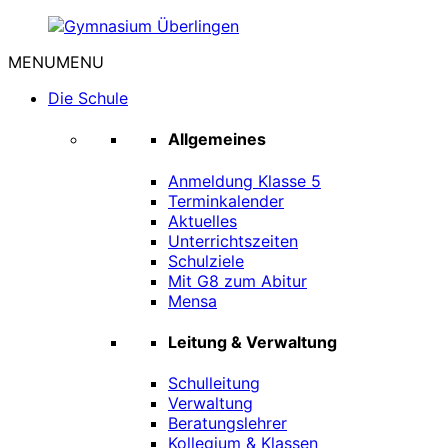
Zum
Inhalt
MENU
MENU
springen
Gymnasium
Überlingen
Die Schule
Allgemeines
Anmeldung Klasse 5
Terminkalender
Aktuelles
Unterrichtszeiten
Schulziele
Mit G8 zum Abitur
Mensa
Leitung & Verwaltung
Schulleitung
Verwaltung
Beratungslehrer
Kollegium & Klassen