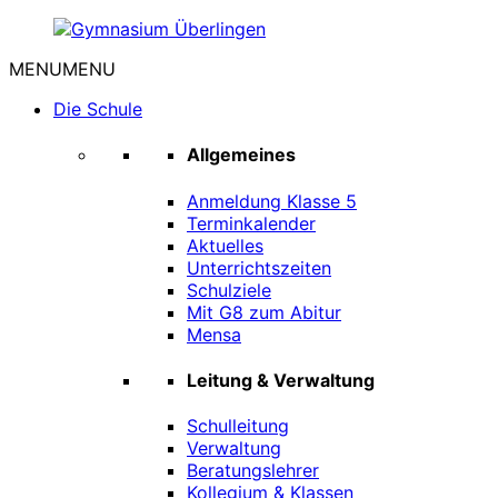
Zum
Inhalt
MENU
MENU
springen
Gymnasium
Die Schule
Überlingen
Allgemeines
Anmeldung Klasse 5
Terminkalender
Aktuelles
Unterrichtszeiten
Schulziele
Mit G8 zum Abitur
Mensa
Leitung & Verwaltung
Schulleitung
Verwaltung
Beratungslehrer
Kollegium & Klassen