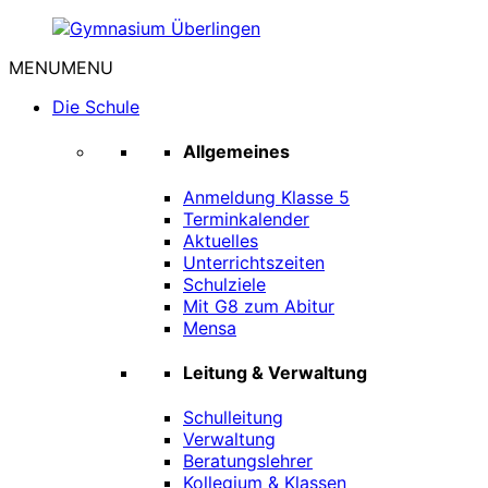
Zum
Inhalt
MENU
MENU
springen
Gymnasium
Überlingen
Die Schule
Allgemeines
Anmeldung Klasse 5
Terminkalender
Aktuelles
Unterrichtszeiten
Schulziele
Mit G8 zum Abitur
Mensa
Leitung & Verwaltung
Schulleitung
Verwaltung
Beratungslehrer
Kollegium & Klassen