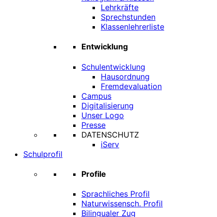
Lehrkräfte
Sprechstunden
Klassenlehrerliste
Entwicklung
Schulentwicklung
Hausordnung
Fremdevaluation
Campus
Digitalisierung
Unser Logo
Presse
DATENSCHUTZ
iServ
Schulprofil
Profile
Sprachliches Profil
Naturwissensch. Profil
Bilingualer Zug