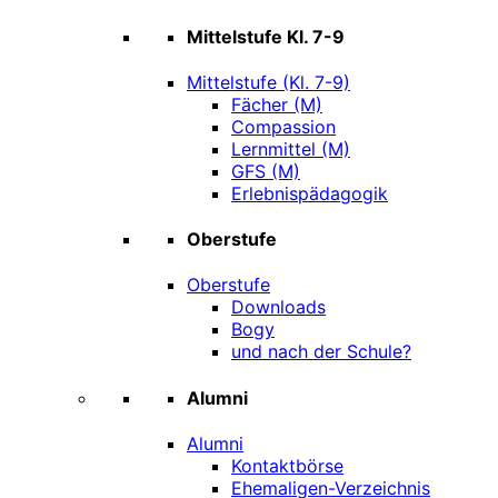
Mittelstufe Kl. 7-9
Mittelstufe (Kl. 7-9)
Fächer (M)
Compassion
Lernmittel (M)
GFS (M)
Erlebnispädagogik
Oberstufe
Oberstufe
Downloads
Bogy
und nach der Schule?
Alumni
Alumni
Kontaktbörse
Ehemaligen-Verzeichnis