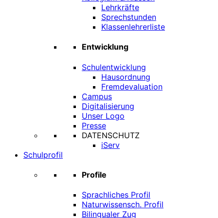
Lehrkräfte
Sprechstunden
Klassenlehrerliste
Entwicklung
Schulentwicklung
Hausordnung
Fremdevaluation
Campus
Digitalisierung
Unser Logo
Presse
DATENSCHUTZ
iServ
Schulprofil
Profile
Sprachliches Profil
Naturwissensch. Profil
Bilingualer Zug