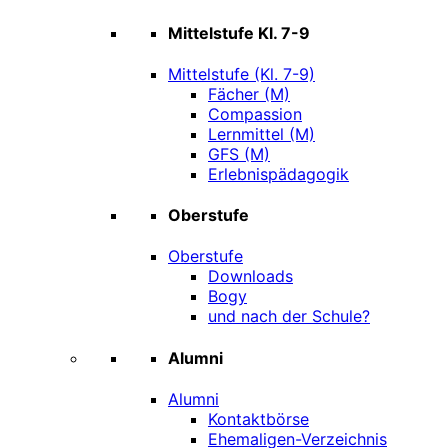
Mittelstufe Kl. 7-9
Mittelstufe (Kl. 7-9)
Fächer (M)
Compassion
Lernmittel (M)
GFS (M)
Erlebnispädagogik
Oberstufe
Oberstufe
Downloads
Bogy
und nach der Schule?
Alumni
Alumni
Kontaktbörse
Ehemaligen-Verzeichnis