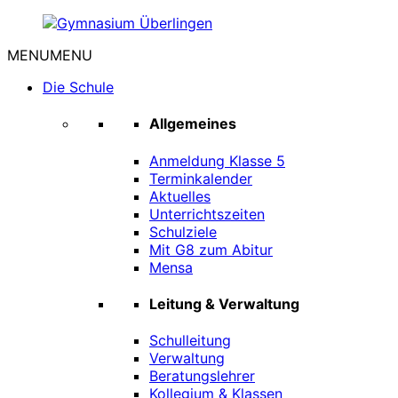
Zum
Inhalt
MENU
MENU
springen
Gymnasium
Überlingen
Die Schule
Allgemeines
Anmeldung Klasse 5
Terminkalender
Aktuelles
Unterrichtszeiten
Schulziele
Mit G8 zum Abitur
Mensa
Leitung & Verwaltung
Schulleitung
Verwaltung
Beratungslehrer
Kollegium & Klassen