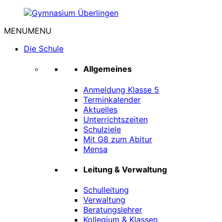
Zum
Inhalt
MENU
MENU
springen
Gymnasium
Überlingen
Die Schule
Allgemeines
Anmeldung Klasse 5
Terminkalender
Aktuelles
Unterrichtszeiten
Schulziele
Mit G8 zum Abitur
Mensa
Leitung & Verwaltung
Schulleitung
Verwaltung
Beratungslehrer
Kollegium & Klassen