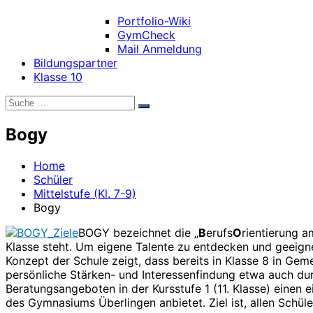
Portfolio-Wiki
GymCheck
Mail Anmeldung
Bildungspartner
Klasse 10
Suche
Suchen
nach:
Bogy
Home
Schüler
Mittelstufe (Kl. 7-9)
Bogy
BOGY bezeichnet die „
B
erufs
O
rientierung 
Klasse steht. Um eigene Talente zu entdecken und geeign
Konzept der Schule zeigt, dass bereits in Klasse 8 in Gem
persönliche Stärken- und Interessenfindung etwa auch dur
Beratungsangeboten in der Kursstufe 1 (11. Klasse) einen
des Gymnasiums Überlingen anbietet. Ziel ist, allen Schü