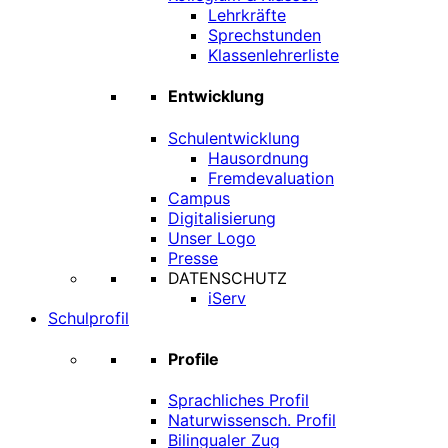
Lehrkräfte
Sprechstunden
Klassenlehrerliste
Entwicklung
Schulentwicklung
Hausordnung
Fremdevaluation
Campus
Digitalisierung
Unser Logo
Presse
DATENSCHUTZ
iServ
Schulprofil
Profile
Sprachliches Profil
Naturwissensch. Profil
Bilingualer Zug