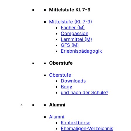
Mittelstufe Kl. 7-9
Mittelstufe (Kl. 7-9)
Fächer (M)
Compassion
Lernmittel (M)
GFS (M)
Erlebnispädagogik
Oberstufe
Oberstufe
Downloads
Bogy
und nach der Schule?
Alumni
Alumni
Kontaktbörse
Ehemaligen-Verzeichnis