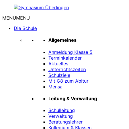
Zum
Inhalt
MENU
MENU
springen
Gymnasium
Überlingen
Die Schule
Allgemeines
Anmeldung Klasse 5
Terminkalender
Aktuelles
Unterrichtszeiten
Schulziele
Mit G8 zum Abitur
Mensa
Leitung & Verwaltung
Schulleitung
Verwaltung
Beratungslehrer
Kollegium & Klassen