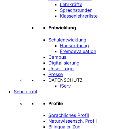
Lehrkräfte
Sprechstunden
Klassenlehrerliste
Entwicklung
Schulentwicklung
Hausordnung
Fremdevaluation
Campus
Digitalisierung
Unser Logo
Presse
DATENSCHUTZ
iServ
Schulprofil
Profile
Sprachliches Profil
Naturwissensch. Profil
Bilingualer Zug