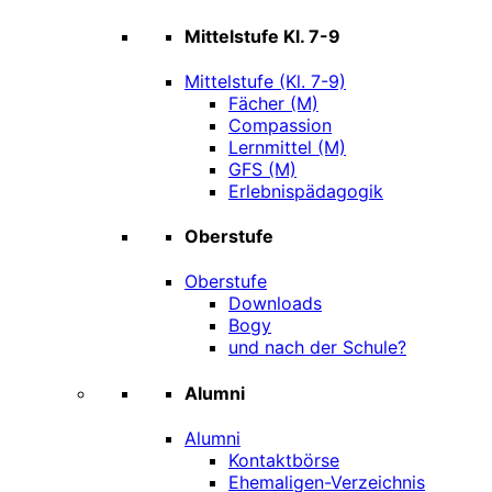
Mittelstufe Kl. 7-9
Mittelstufe (Kl. 7-9)
Fächer (M)
Compassion
Lernmittel (M)
GFS (M)
Erlebnispädagogik
Oberstufe
Oberstufe
Downloads
Bogy
und nach der Schule?
Alumni
Alumni
Kontaktbörse
Ehemaligen-Verzeichnis