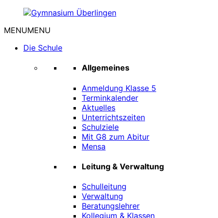
Zum
Inhalt
MENU
MENU
springen
Gymnasium
Überlingen
Die Schule
Allgemeines
Anmeldung Klasse 5
Terminkalender
Aktuelles
Unterrichtszeiten
Schulziele
Mit G8 zum Abitur
Mensa
Leitung & Verwaltung
Schulleitung
Verwaltung
Beratungslehrer
Kollegium & Klassen