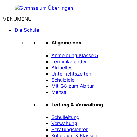
Zum
Inhalt
MENU
MENU
springen
Gymnasium
Überlingen
Die Schule
Allgemeines
Anmeldung Klasse 5
Terminkalender
Aktuelles
Unterrichtszeiten
Schulziele
Mit G8 zum Abitur
Mensa
Leitung & Verwaltung
Schulleitung
Verwaltung
Beratungslehrer
Kollegium & Klassen