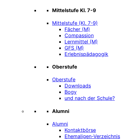
Mittelstufe Kl. 7-9
Mittelstufe (Kl. 7-9)
Fächer (M)
Compassion
Lernmittel (M)
GFS (M)
Erlebnispädagogik
Oberstufe
Oberstufe
Downloads
Bogy
und nach der Schule?
Alumni
Alumni
Kontaktbörse
Ehemaligen-Verzeichnis