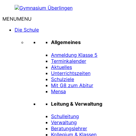
Zum
Inhalt
MENU
MENU
springen
Gymnasium
Überlingen
Die Schule
Allgemeines
Anmeldung Klasse 5
Terminkalender
Aktuelles
Unterrichtszeiten
Schulziele
Mit G8 zum Abitur
Mensa
Leitung & Verwaltung
Schulleitung
Verwaltung
Beratungslehrer
Kollegium & Klassen