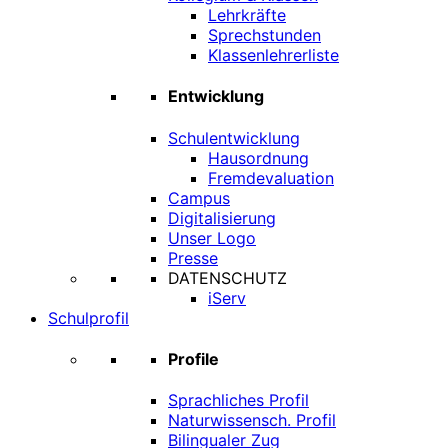
Lehrkräfte
Sprechstunden
Klassenlehrerliste
Entwicklung
Schulentwicklung
Hausordnung
Fremdevaluation
Campus
Digitalisierung
Unser Logo
Presse
DATENSCHUTZ
iServ
Schulprofil
Profile
Sprachliches Profil
Naturwissensch. Profil
Bilingualer Zug