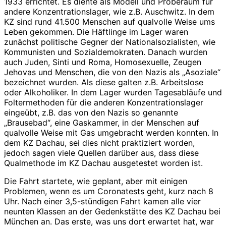
1933 errichtet. Es diente als Modell und Proberaum für
andere Konzentrationslager, wie z.B. Auschwitz. In dem
KZ sind rund 41.500 Menschen auf qualvolle Weise ums
Leben gekommen. Die Häftlinge im Lager waren
zunächst politische Gegner der Nationalsozialisten, wie
Kommunisten und Sozialdemokraten. Danach wurden
auch Juden, Sinti und Roma, Homosexuelle, Zeugen
Jehovas und Menschen, die von den Nazis als „Asoziale“
bezeichnet wurden. Als diese galten z.B. Arbeitslose
oder Alkoholiker. In dem Lager wurden Tagesabläufe und
Foltermethoden für die anderen Konzentrationslager
eingeübt, z.B. das von den Nazis so genannte
„Brausebad“, eine Gaskammer, in der Menschen auf
qualvolle Weise mit Gas umgebracht werden konnten. In
dem KZ Dachau, sei dies nicht praktiziert worden,
jedoch sagen viele Quellen darüber aus, dass diese
Qualmethode im KZ Dachau ausgetestet worden ist.
Die Fahrt startete, wie geplant, aber mit einigen
Problemen, wenn es um Coronatests geht, kurz nach 8
Uhr. Nach einer 3,5-stündigen Fahrt kamen alle vier
neunten Klassen an der Gedenkstätte des KZ Dachau bei
München an. Das erste, was uns dort erwartet hat, war