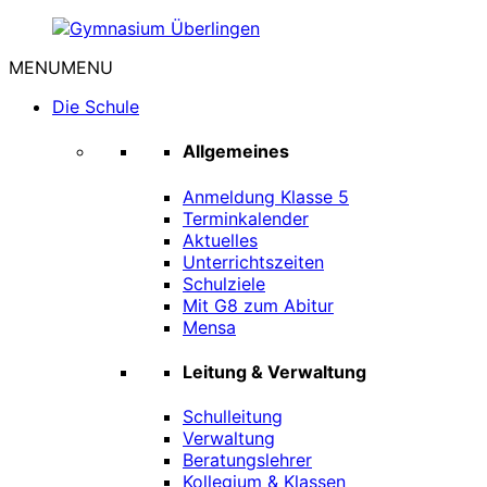
Zum
Inhalt
MENU
MENU
springen
Gymnasium
Überlingen
Die Schule
Allgemeines
Anmeldung Klasse 5
Terminkalender
Aktuelles
Unterrichtszeiten
Schulziele
Mit G8 zum Abitur
Mensa
Leitung & Verwaltung
Schulleitung
Verwaltung
Beratungslehrer
Kollegium & Klassen