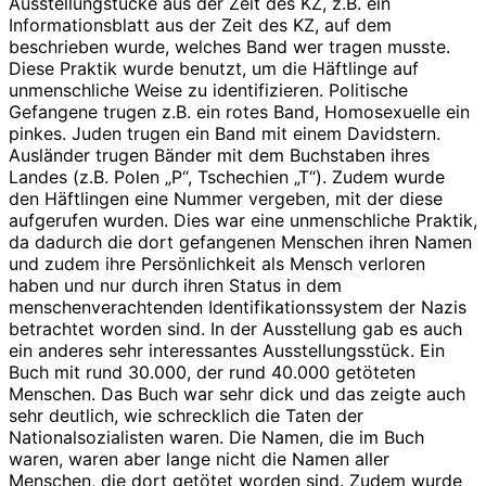
Ausstellungstücke aus der Zeit des KZ, z.B. ein
Informationsblatt aus der Zeit des KZ, auf dem
beschrieben wurde, welches Band wer tragen musste.
Diese Praktik wurde benutzt, um die Häftlinge auf
unmenschliche Weise zu identifizieren. Politische
Gefangene trugen z.B. ein rotes Band, Homosexuelle ein
pinkes. Juden trugen ein Band mit einem Davidstern.
Ausländer trugen Bänder mit dem Buchstaben ihres
Landes (z.B. Polen „P“, Tschechien „T“). Zudem wurde
den Häftlingen eine Nummer vergeben, mit der diese
aufgerufen wurden. Dies war eine unmenschliche Praktik,
da dadurch die dort gefangenen Menschen ihren Namen
und zudem ihre Persönlichkeit als Mensch verloren
haben und nur durch ihren Status in dem
menschenverachtenden Identifikationssystem der Nazis
betrachtet worden sind. In der Ausstellung gab es auch
ein anderes sehr interessantes Ausstellungsstück. Ein
Buch mit rund 30.000, der rund 40.000 getöteten
Menschen. Das Buch war sehr dick und das zeigte auch
sehr deutlich, wie schrecklich die Taten der
Nationalsozialisten waren. Die Namen, die im Buch
waren, waren aber lange nicht die Namen aller
Menschen, die dort getötet worden sind. Zudem wurde