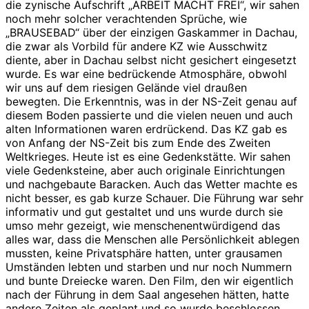
die zynische Aufschrift „ARBEIT MACHT FREI“, wir sahen
noch mehr solcher verachtenden Sprüche, wie
„BRAUSEBAD“ über der einzigen Gaskammer in Dachau,
die zwar als Vorbild für andere KZ wie Ausschwitz
diente, aber in Dachau selbst nicht gesichert eingesetzt
wurde. Es war eine bedrückende Atmosphäre, obwohl
wir uns auf dem riesigen Gelände viel draußen
bewegten. Die Erkenntnis, was in der NS-Zeit genau auf
diesem Boden passierte und die vielen neuen und auch
alten Informationen waren erdrückend. Das KZ gab es
von Anfang der NS-Zeit bis zum Ende des Zweiten
Weltkrieges. Heute ist es eine Gedenkstätte. Wir sahen
viele Gedenksteine, aber auch originale Einrichtungen
und nachgebaute Baracken. Auch das Wetter machte es
nicht besser, es gab kurze Schauer. Die Führung war sehr
informativ und gut gestaltet und uns wurde durch sie
umso mehr gezeigt, wie menschenentwürdigend das
alles war, dass die Menschen alle Persönlichkeit ablegen
mussten, keine Privatsphäre hatten, unter grausamen
Umständen lebten und starben und nur noch Nummern
und bunte Dreiecke waren. Den Film, den wir eigentlich
nach der Führung in dem Saal angesehen hätten, hatte
andere Zeiten als geplant und so wurde beschlossen,