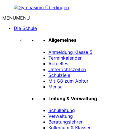
Zum
Inhalt
MENU
MENU
springen
Gymnasium
Überlingen
Die Schule
Allgemeines
Anmeldung Klasse 5
Terminkalender
Aktuelles
Unterrichtszeiten
Schulziele
Mit G8 zum Abitur
Mensa
Leitung & Verwaltung
Schulleitung
Verwaltung
Beratungslehrer
Kollegium & Klassen