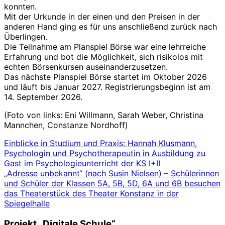
konnten.
Mit der Urkunde in der einen und den Preisen in der
anderen Hand ging es für uns anschließend zurück nach
Überlingen.
Die Teilnahme am Planspiel Börse war eine lehrreiche
Erfahrung und bot die Möglichkeit, sich risikolos mit
echten Börsenkursen auseinanderzusetzen.
Das nächste Planspiel Börse startet im Oktober 2026
und läuft bis Januar 2027. Registrierungsbeginn ist am
14. September 2026.
(Foto von links: Eni Willmann, Sarah Weber, Christina
Mannchen, Constanze Nordhoff)
Beitrags-
Einblicke in Studium und Praxis: Hannah Klusmann,
Psychologin und Psychotherapeutin in Ausbildung zu
Navigation
Gast im Psychologieunterricht der KS I+II
„Adresse unbekannt“ (nach Susin Nielsen) – Schülerinnen
und Schüler der Klassen 5A, 5B, 5D, 6A und 6B besuchen
das Theaterstück des Theater Konstanz in der
Spiegelhalle
Projekt „Digitale Schule“