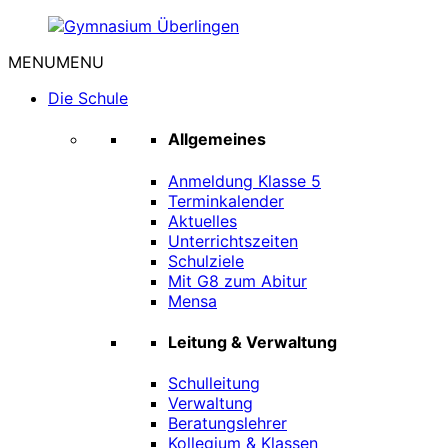
Zum
Inhalt
MENU
MENU
springen
Gymnasium
Überlingen
Die Schule
Allgemeines
Anmeldung Klasse 5
Terminkalender
Aktuelles
Unterrichtszeiten
Schulziele
Mit G8 zum Abitur
Mensa
Leitung & Verwaltung
Schulleitung
Verwaltung
Beratungslehrer
Kollegium & Klassen