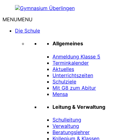
Zum
Inhalt
MENU
MENU
springen
Gymnasium
Überlingen
Die Schule
Allgemeines
Anmeldung Klasse 5
Terminkalender
Aktuelles
Unterrichtszeiten
Schulziele
Mit G8 zum Abitur
Mensa
Leitung & Verwaltung
Schulleitung
Verwaltung
Beratungslehrer
Kollegium & Klassen