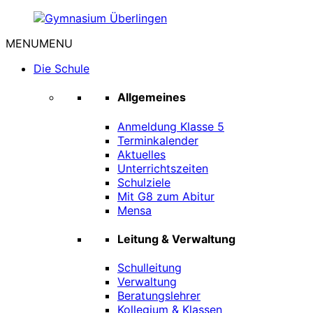
Zum
Inhalt
MENU
MENU
springen
Gymnasium
Überlingen
Die Schule
Allgemeines
Anmeldung Klasse 5
Terminkalender
Aktuelles
Unterrichtszeiten
Schulziele
Mit G8 zum Abitur
Mensa
Leitung & Verwaltung
Schulleitung
Verwaltung
Beratungslehrer
Kollegium & Klassen